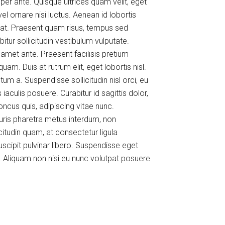
mper ante. Quisque ultrices quam velit, eget
l ornare nisi luctus. Aenean id lobortis
tpat. Praesent quam risus, tempus sed
itur sollicitudin vestibulum vulputate.
met ante. Praesent facilisis pretium
m. Duis at rutrum elit, eget lobortis nisl.
m a. Suspendisse sollicitudin nisl orci, eu
culis posuere. Curabitur id sagittis dolor,
oncus quis, adipiscing vitae nunc.
uris pharetra metus interdum, non
itudin quam, at consectetur ligula
suscipit pulvinar libero. Suspendisse eget
. Aliquam non nisi eu nunc volutpat posuere