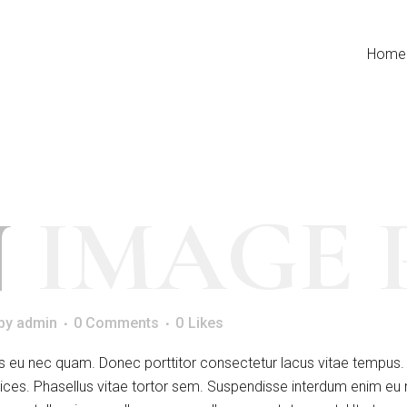
mple
by
admin
0 Comments
0
Likes
Home
N
IMAGE 
by
admin
0 Comments
0
Likes
gittis eu nec quam. Donec porttitor consectetur lacus vitae temp
ices. Phasellus vitae tortor sem. Suspendisse interdum enim eu n