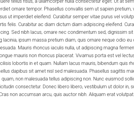
osuere tellus risus, a ullamcorper nulla consectetur eget. Ut at se
diet ornare tempor. Phasellus convallis sem ut sapien pretium, ve
sus ut imperdiet eleifend. Curabitur semper vitae purus vel volu
rtis felis. Curabitur ac diam dictum diam adipiscing eleifend. Curab
ng. Sed nibh lacus, ornare nec condimentum sed, dignissim sit a
g lacinia, ipsum massa pretium diam, quis ornare neque odio eu qua
suada. Mauris rhoncus iaculis nulla, ut adipiscing magna fermentu
ngue mauris non rhoncus placerat. Vivamus porta est vel lectus ia
acilisis lobortis in et quam. Nullam lacus mauris, bibendum quis rh
lus dapibus sit amet nisl sed malesuada. Phasellus sagittis ma
 quam, non malesuada tellus adipiscing non. Nunc euismod sollic
citudin consectetur. Donec libero libero, vestibulum ut dolor in, 
 Cras non accumsan arcu, quis auctor nibh. Aliquam erat volutpat