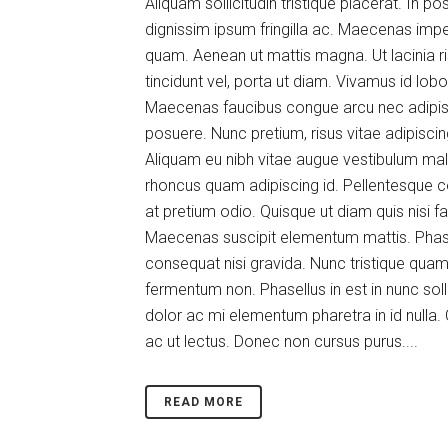
Aliquam sollicitudin tristique placerat. In p
dignissim ipsum fringilla ac. Maecenas imper
quam. Aenean ut mattis magna. Ut lacinia ri
tincidunt vel, porta ut diam. Vivamus id lobo
Maecenas faucibus congue arcu nec adipisci
posuere. Nunc pretium, risus vitae adipiscin
Aliquam eu nibh vitae augue vestibulum male
rhoncus quam adipiscing id. Pellentesque co
at pretium odio. Quisque ut diam quis nisi f
Maecenas suscipit elementum mattis. Phasel
consequat nisi gravida. Nunc tristique quam
fermentum non. Phasellus in est in nunc solli
dolor ac mi elementum pharetra in id nulla.
ac ut lectus. Donec non cursus purus....
READ MORE