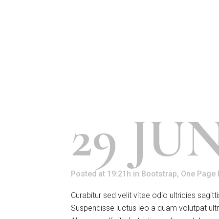
Posted at 29 Jun, 19:36h
in
Bootstrap
,
Si
— Quote Post
29 JU
Posted at 19:21h
in
Bootstrap
,
One Page
Curabitur sed velit vitae odio ultricies sa
Suspendisse luctus leo a quam volutpat ultr