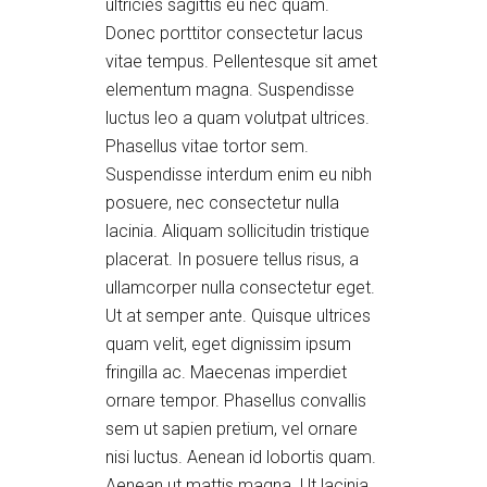
ultricies sagittis eu nec quam.
Donec porttitor consectetur lacus
vitae tempus. Pellentesque sit amet
elementum magna. Suspendisse
luctus leo a quam volutpat ultrices.
Phasellus vitae tortor sem.
Suspendisse interdum enim eu nibh
posuere, nec consectetur nulla
lacinia. Aliquam sollicitudin tristique
placerat. In posuere tellus risus, a
ullamcorper nulla consectetur eget.
Ut at semper ante. Quisque ultrices
quam velit, eget dignissim ipsum
fringilla ac. Maecenas imperdiet
ornare tempor. Phasellus convallis
sem ut sapien pretium, vel ornare
nisi luctus. Aenean id lobortis quam.
Aenean ut mattis magna. Ut lacinia