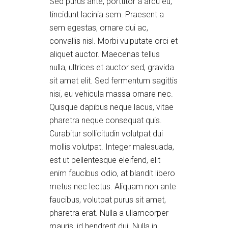
Sed purus ante, porttitor a arcu eu,
tincidunt lacinia sem. Praesent a
sem egestas, ornare dui ac,
convallis nisl. Morbi vulputate orci et
aliquet auctor. Maecenas tellus
nulla, ultrices et auctor sed, gravida
sit amet elit. Sed fermentum sagittis
nisi, eu vehicula massa ornare nec.
Quisque dapibus neque lacus, vitae
pharetra neque consequat quis.
Curabitur sollicitudin volutpat dui
mollis volutpat. Integer malesuada,
est ut pellentesque eleifend, elit
enim faucibus odio, at blandit libero
metus nec lectus. Aliquam non ante
faucibus, volutpat purus sit amet,
pharetra erat. Nulla a ullamcorper
mauris, id hendrerit dui. Nulla in