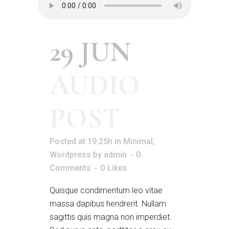
29 JUN
AUDIO
POST
Posted at 19:25h
in
Minimal
,
Wordpress
by
admin
0
Comments
0
Likes
Quisque condimentum leo vitae
massa dapibus hendrerit. Nullam
sagittis quis magna non imperdiet.