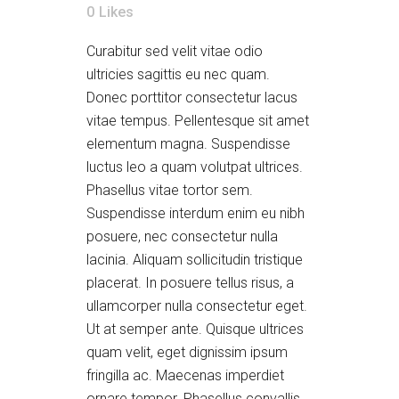
0
Likes
Curabitur sed velit vitae odio
ultricies sagittis eu nec quam.
Donec porttitor consectetur lacus
vitae tempus. Pellentesque sit amet
elementum magna. Suspendisse
luctus leo a quam volutpat ultrices.
Phasellus vitae tortor sem.
Suspendisse interdum enim eu nibh
posuere, nec consectetur nulla
lacinia. Aliquam sollicitudin tristique
placerat. In posuere tellus risus, a
ullamcorper nulla consectetur eget.
Ut at semper ante. Quisque ultrices
quam velit, eget dignissim ipsum
fringilla ac. Maecenas imperdiet
ornare tempor. Phasellus convallis