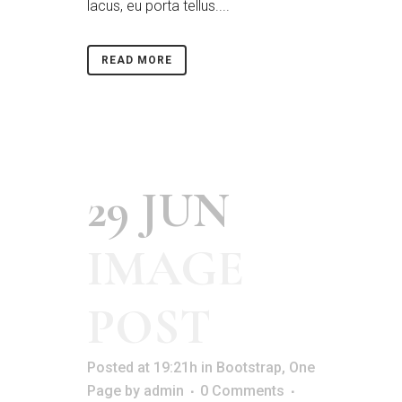
lacus, eu porta tellus....
READ MORE
29 JUN
IMAGE
POST
Posted at 19:21h
in
Bootstrap
,
One
Page
by
admin
0 Comments