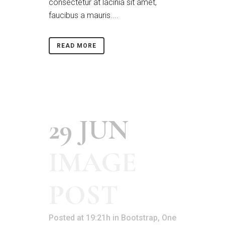
consectetur at lacinia sit amet,
faucibus a mauris....
READ MORE
29 JUN
IMAGE
POST
Posted at 19:21h
in
Bootstrap
,
One