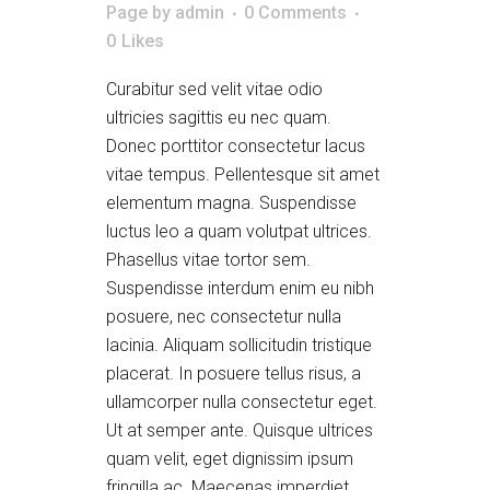
Page
by
admin
0 Comments
0
Likes
Curabitur sed velit vitae odio
ultricies sagittis eu nec quam.
Donec porttitor consectetur lacus
vitae tempus. Pellentesque sit amet
elementum magna. Suspendisse
luctus leo a quam volutpat ultrices.
Phasellus vitae tortor sem.
Suspendisse interdum enim eu nibh
posuere, nec consectetur nulla
lacinia. Aliquam sollicitudin tristique
placerat. In posuere tellus risus, a
ullamcorper nulla consectetur eget.
Ut at semper ante. Quisque ultrices
quam velit, eget dignissim ipsum
fringilla ac. Maecenas imperdiet