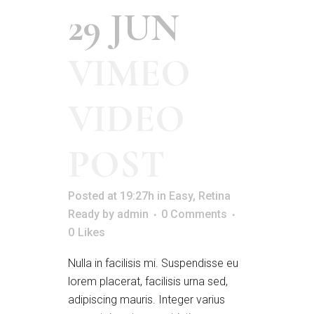
29 JUN
VIMEO
VIDEO
POST
Posted at 19:27h
in
Easy
,
Retina
Ready
by
admin
0 Comments
0
Likes
Nulla in facilisis mi. Suspendisse eu
lorem placerat, facilisis urna sed,
adipiscing mauris. Integer varius